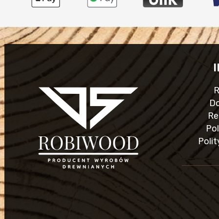
R
Do
Re
Pol
Polit