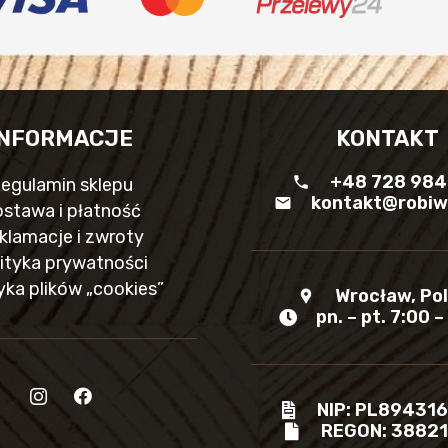
INFORMACJE
KONTAKT
+48 728 984
phone
egulamin sklepu
kontakt@robiw
mail
stawa i płatność
klamacje i zwroty
ityka prywatności
yka plików „cookies”
Wrocław, Po
location_pin
pn. – pt. 7:00 –
NIP: PL89431
REGON: 3882