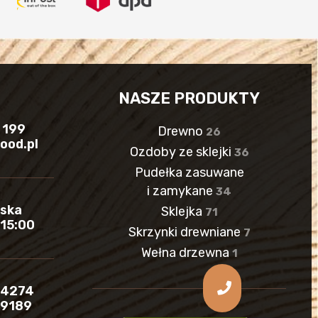
NASZE PRODUKTY
 199
Drewno
26
ood.pl
Ozdoby ze sklejki
36
Pudełka zasuwane
i zamykane
34
lska
Sklejka
71
 15:00
Skrzynki drewniane
7
Wełna drzewna
1
64274
19189