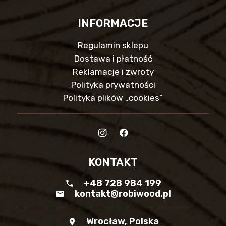
INFORMACJE
Regulamin sklepu
Dostawa i płatność
Reklamacje i zwroty
Polityka prywatności
Polityka plików „cookies”
KONTAKT
+48 728 984 199
phone
kontakt@robiwood.pl
mail
Wrocław, Polska
location_pin