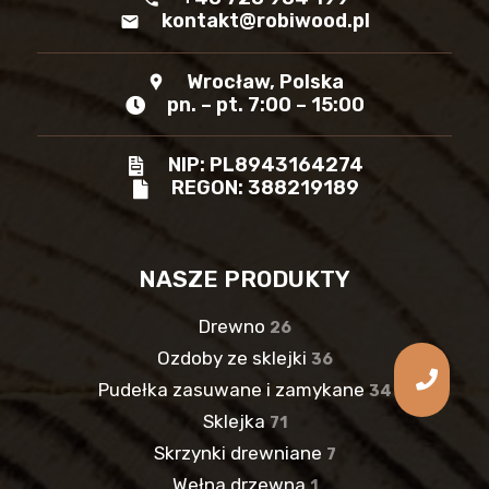
kontakt@robiwood.pl
mail
Wrocław, Polska
location_pin
pn. – pt. 7:00 – 15:00
NIP: PL8943164274
REGON: 388219189
NASZE PRODUKTY
Drewno
26
Ozdoby ze sklejki
36
Pudełka zasuwane i zamykane
34
Sklejka
71
Skrzynki drewniane
7
Wełna drzewna
1