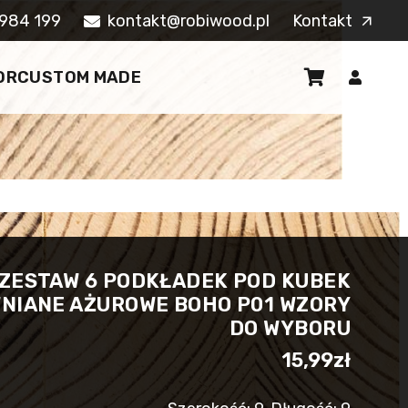
984 199
kontakt@robiwood.pl
Kontakt
arrow_outward
OR
CUSTOM MADE
ZESTAW 6 PODKŁADEK POD KUBEK
NIANE AŻUROWE BOHO P01 WZORY
DO WYBORU
15,99
zł