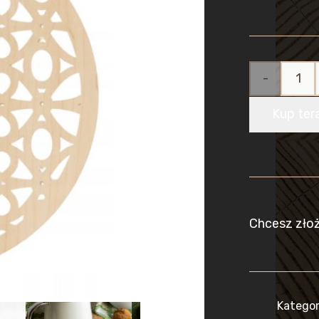
ilość
Zestaw
Kup ter
6
Podkładek
pod Kubek
Chcesz zło
Drewniane
Ażurowe
Boho
Kategor