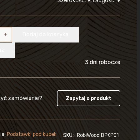
Szerokość: 9, Długość: 9
Dodaj do koszyka
az
3 dni robocze
żyć zamówienie?
Zapytaj o produkt
ia:
Podstawki pod kubek
SKU:
RobiWood DPKP01