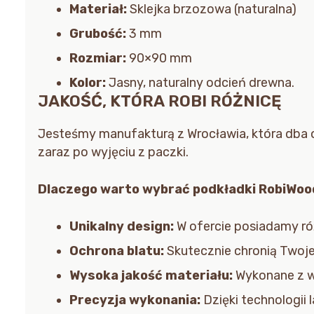
Materiał:
Sklejka brzozowa (naturalna)
Grubość:
3 mm
Rozmiar:
90×90 mm
Kolor:
Jasny, naturalny odcień drewna.
JAKOŚĆ, KTÓRA ROBI RÓŻNICĘ
Jesteśmy manufakturą z Wrocławia, która dba o
zaraz po wyjęciu z paczki.
Dlaczego warto wybrać podkładki RobiWoo
Unikalny design:
W ofercie posiadamy r
Ochrona blatu:
Skutecznie chronią Twoj
Wysoka jakość materiału:
Wykonane z wy
Precyzja wykonania:
Dzięki technologii 