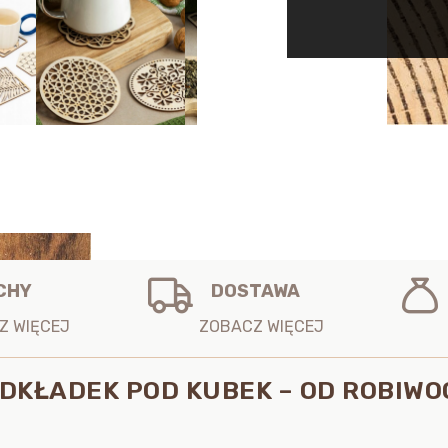
P01
WZORY
DO WYBOR
CHY
DOSTAWA
DKŁADEK POD KUBEK – OD ROBIWO