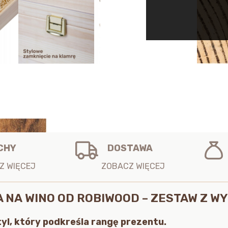
wełną
drzewną
CHY
DOSTAWA
NA WINO OD ROBIWOOD – ZESTAW Z W
yl, który podkreśla rangę prezentu.