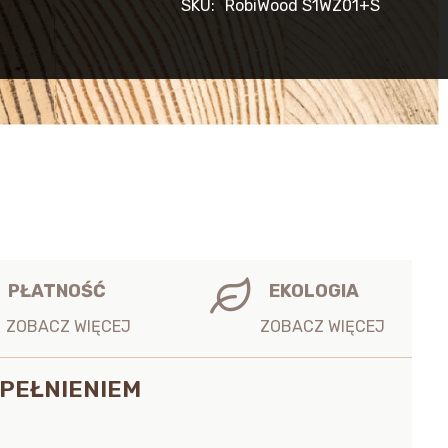
SKU:
RobiWood S1WZ01+S
PŁATNOŚĆ
EKOLOGIA
YPEŁNIENIEM