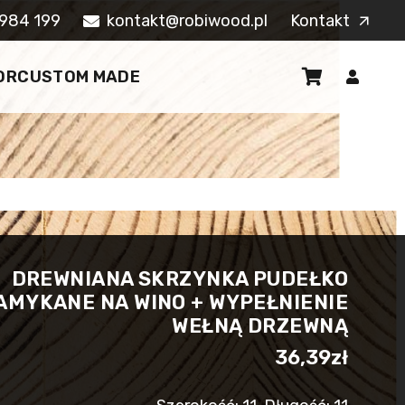
984 199
kontakt@robiwood.pl
Kontakt
arrow_outward
OR
CUSTOM MADE
DREWNIANA SKRZYNKA PUDEŁKO
AMYKANE NA WINO + WYPEŁNIENIE
WEŁNĄ DRZEWNĄ
36,39
zł