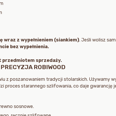
mm
m
kę wraz z wypełnieniem (siankiem)
. Jeśli wolisz s
ncie bez wypełnienia.
st przedmiotem sprzedaży.
A PRECYZJA ROBIWOOD
iu z poszanowaniem tradycji stolarskich. Używamy w
zi proces starannego szlifowania, co daje gwarancję j
drewno sosnowe.
go, ręcznie szlifowane.