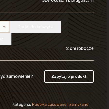
Szerokość: 11, Długość: 11
Dodaj do koszyka
az
2 dni robocze
żyć zamówienie?
Zapytaj o produkt
IE
Kategoria:
Pudełka zasuwane i zamykane