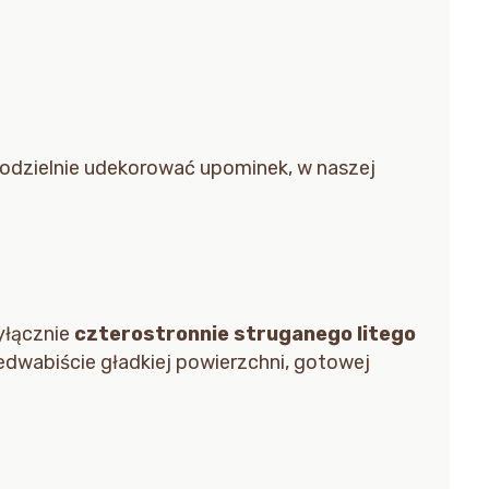
amodzielnie udekorować upominek, w naszej
yłącznie
czterostronnie struganego litego
edwabiście gładkiej powierzchni, gotowej