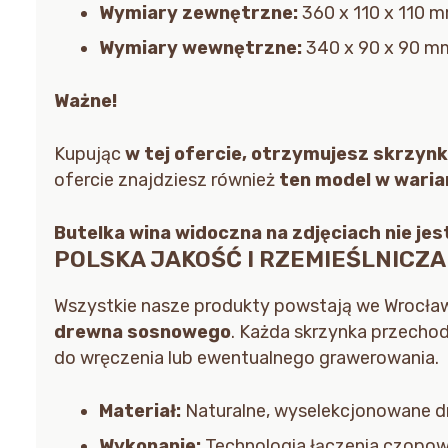
Wymiary zewnętrzne:
360 x 110 x 110 
Wymiary wewnętrzne:
340 x 90 x 90 m
Ważne!
Kupując
w tej ofercie, otrzymujesz skrzyn
ofercie znajdziesz również
ten model w waria
Butelka wina widoczna na zdjęciach nie je
POLSKA JAKOŚĆ I RZEMIEŚLNICZ
Wszystkie nasze produkty powstają we Wrocław
drewna sosnowego
. Każda skrzynka przechod
do wręczenia lub ewentualnego grawerowania.
Materiał:
Naturalne, wyselekcjonowane 
Wykonanie:
Technologia łączenia czopowe