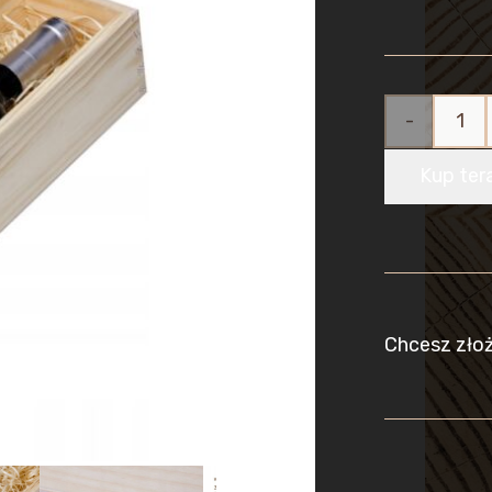
ilość
Drewniana
Kup ter
Skrzynka
Pudełko
Zamykane
Chcesz zło
na Wino
+
WYPEŁNIEN