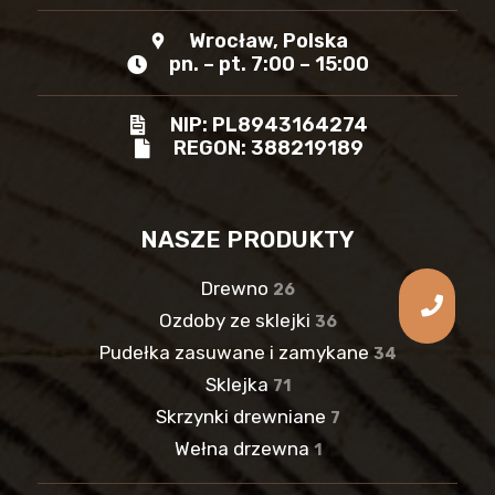
Wrocław, Polska
location_pin
pn. – pt. 7:00 – 15:00
NIP: PL8943164274
REGON: 388219189
NASZE PRODUKTY
Drewno
26
Ozdoby ze sklejki
36
Pudełka zasuwane i zamykane
34
Sklejka
71
Skrzynki drewniane
7
Wełna drzewna
1