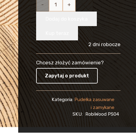
ilość
Skrzynka
Dodaj do koszyka
Drewniana
Kup teraz
na 4
2 dni robocze
Wina,
Chcesz złożyć zamówienie?
pudełko
Zapytaj o produkt
zasuwane
+
Kategoria:
Pudełka zasuwane
WYPEŁNIENIE
i zamykane
SKU:
RobiWood PS04
WEŁNĄ
DRZEWNĄ