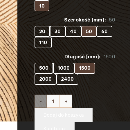
10
Szerokość [mm]:
50
20
30
40
50
60
110
Długość [mm]:
1500
500
1000
1500
2000
2400
ilość
Listwa
Dodaj do koszyka
drewniana
Kup teraz