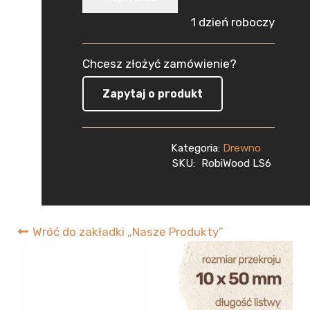
Sosnowa
1 dzień roboczy
Strugana
Chcesz złożyć zamówienie?
10x50x1500
Zapytaj o produkt
mm
Deska
Kategoria:
Drewno
RobiWood
SKU:
RobiWood LS6
Wróć do zakładki „Nasze Produkty”