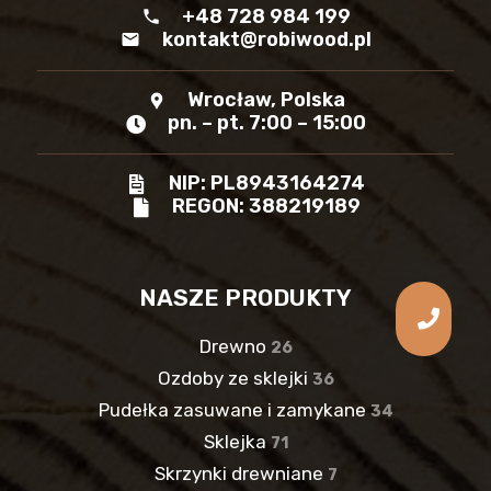
+48 728 984 199
phone
kontakt@robiwood.pl
mail
Wrocław, Polska
location_pin
pn. – pt. 7:00 – 15:00
NIP: PL8943164274
REGON: 388219189
NASZE PRODUKTY
Drewno
26
Ozdoby ze sklejki
36
Pudełka zasuwane i zamykane
34
Sklejka
71
Skrzynki drewniane
7