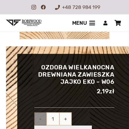
+48 728 984 199
MENU
OZDOBA WIELKANOCNA
DREWNIANA ZAWIESZKA
JAJKO EKO – W06
2,19
zł
ilość