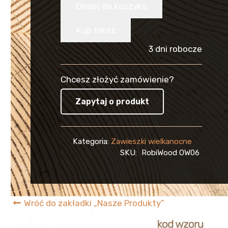
Ozdoba
Dodaj do koszyka
Wielkanocna
Kup teraz
Drewniana
3 dni robocze
Zawieszka
Chcesz złożyć zamówienie?
Jajko
Zapytaj o produkt
EKO
-
Kategoria:
Zawieszki wielkanocne
W06
SKU:
RobiWood OW06
Wróć do zakładki „Nasze Produkty”