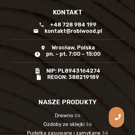
KONTAKT
+48 728 984 199
phone
kontakt@robiwood.pl
mail
Wrocław, Polska
location_pin
pn. – pt. 7:00 – 15:00
NIP: PL8943164274
REGON: 388219189
NASZE PRODUKTY
Drewno
26
Ozdoby ze sklejki
36
Pudełka zasuwane i zamykane
34