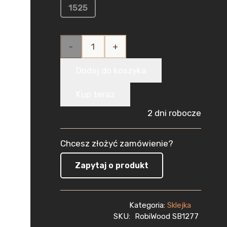
1525
ilość
Sklejka
Dodaj do koszyka
Brzozowa
Kup teraz
do Lasera
2 dni robocze
12mm
Chcesz złożyć zamówienie?
(760x760
Zapytaj o produkt
mm)
1szt
Kategoria:
Sklejka
CNC
SKU:
RobiWood SB1277