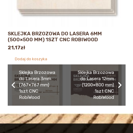
SKLEJKA BRZOZOWA DO LASERA 6MM
(500×500 MM) 1SZT CNC ROBIWOOD
21,17
zł
Dodaj do koszyka
Sklejka Brzozowa
Sklejka Brzozowa
do Lasera 3mm
do Lasera 12mm
(767×767 mm)
(1200×800 mm)
1szt CNC
1szt CNC
RobiWood
RobiWood