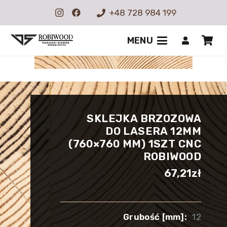
+48 728 984 199
MENU
SKLEJKA BRZOZOWA
DO LASERA 12MM
(760×760 MM) 1SZT CNC
ROBIWOOD
67,21
zł
Grubość [mm]:
12