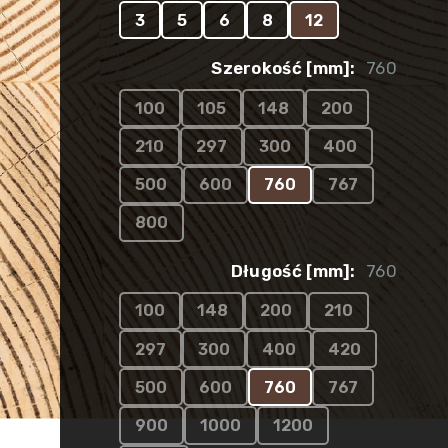
3
5
6
8
12
Szerokość [mm]:
760
100
105
148
200
210
297
300
400
500
600
760
767
800
Długość [mm]:
760
100
148
200
210
297
300
400
420
500
600
760
767
900
1000
1200