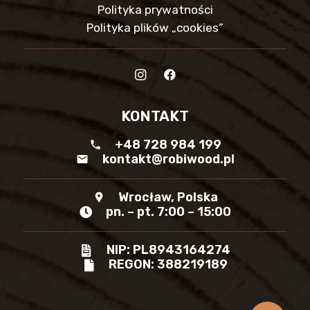
Polityka prywatności
Polityka plików „cookies”
KONTAKT
+48 728 984 199
phone
kontakt@robiwood.pl
mail
Wrocław, Polska
location_pin
pn. – pt. 7:00 – 15:00
NIP: PL8943164274
REGON: 388219189