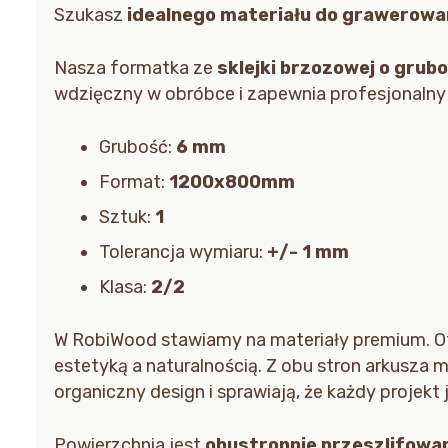
Szukasz
idealnego materiału do grawerowan
Nasza formatka ze
sklejki brzozowej o grub
wdzięczny w obróbce i zapewnia profesjonalny
Grubość:
6 mm
Format:
1200x800mm
Sztuk:
1
Tolerancja wymiaru:
+/- 1 mm
Klasa:
2/2
W RobiWood stawiamy na materiały premium. 
estetyką a naturalnością. Z obu stron arkusza m
organiczny design i sprawiają, że każdy projekt j
Powierzchnia jest
obustronnie przeszlifowa