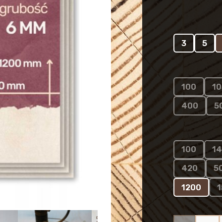
3
5
100
10
400
5
100
1
420
5
1200
1