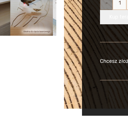
ilość
Sklejka
Kup ter
Brzozowa
do Lasera
6mm
Chcesz zło
(1200x800
mm)
1szt
CNC
RobiWood