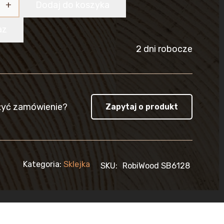
Dodaj do koszyka
az
2 dni robocze
żyć zamówienie?
Zapytaj o produkt
Kategoria:
Sklejka
SKU:
RobiWood SB6128