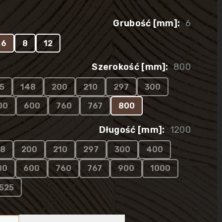
Grubość [mm]:
6
6
8
12
Szerokość [mm]:
800
5
148
200
210
297
300
00
600
760
767
800
Długość [mm]:
1200
48
200
210
297
300
400
00
600
760
767
900
1000
525