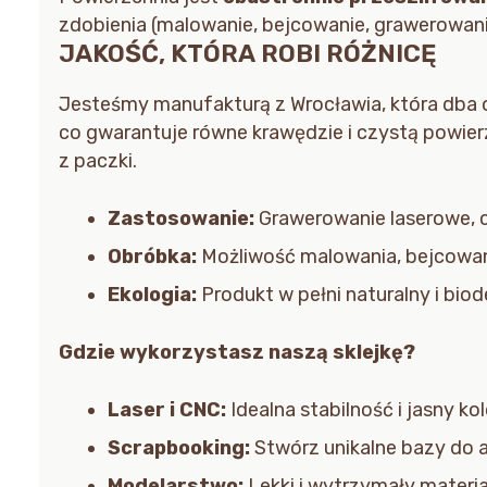
zdobienia (malowanie, bejcowanie, grawerowani
JAKOŚĆ, KTÓRA ROBI RÓŻNICĘ
Jesteśmy manufakturą z Wrocławia, która dba o
co gwarantuje równe krawędzie i czystą powierz
z paczki.
Zastosowanie:
Grawerowanie laserowe, c
Obróbka:
Możliwość malowania, bejcowania
Ekologia:
Produkt w pełni naturalny i bio
Gdzie wykorzystasz naszą sklejkę?
Laser i CNC:
Idealna stabilność i jasny k
Scrapbooking:
Stwórz unikalne bazy do 
Modelarstwo:
Lekki i wytrzymały materia