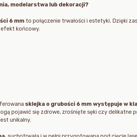
ia, modelarstwa lub dekoracji?
ości 6 mm
to połączenie trwałości i estetyki. Dzięki z
 efekt końcowy.
Oferowana
sklejka o grubości
6 mm występuje w kla
ogą pojawić się zdrowe, zrośnięte sęki czy delikatne 
est unikalny.
na,
suchotrwała i w pełni przygotowana pod cięcie lase