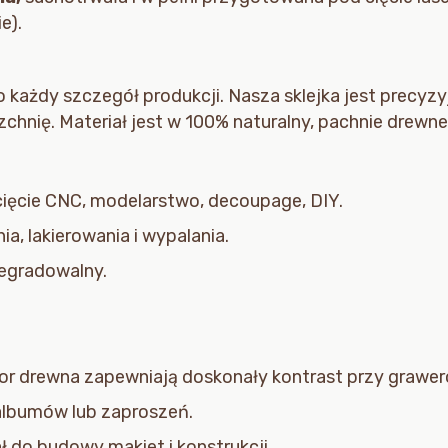
e).
 każdy szczegół produkcji. Nasza sklejka jest precyz
chnię. Materiał jest w 100% naturalny, pachnie drewn
ięcie CNC, modelarstwo, decoupage, DIY.
, lakierowania i wypalania.
degradowalny.
olor drewna zapewniają doskonały kontrast przy grawe
albumów lub zaproszeń.
ł do budowy makiet i konstrukcji.