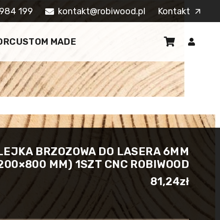
984 199
kontakt@robiwood.pl
Kontakt
arrow_outward
OR
CUSTOM MADE
LEJKA BRZOZOWA DO LASERA 6MM
1200×800 MM) 1SZT CNC ROBIWOOD
81,24
zł