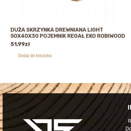
DUŻA SKRZYNKA DREWNIANA LIGHT
50X40X30 POJEMNIK REGAŁ EKO ROBIWOOD
51,99
zł
Dodaj do koszyka
R
Do