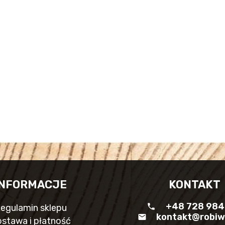
INFORMACJE
KONTAKT
+48 728 984
phone
egulamin sklepu
kontakt@robiw
mail
stawa i płatność