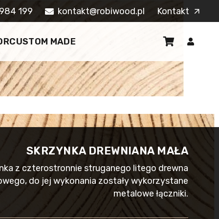
984 199
kontakt@robiwood.pl
Kontakt
arrow_outward
OR
CUSTOM MADE
SKRZYNKA DREWNIANA MAŁA
nka z czterostronnie struganego litego drewna
wego, do jej wykonania zostały wykorzystane
metalowe łączniki.