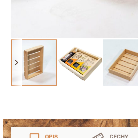
OPIS
CECHY