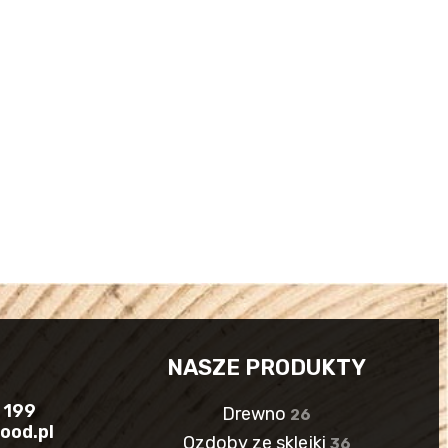
NASZE PRODUKTY
 199
Drewno
26
ood.pl
Ozdoby ze sklejki
36