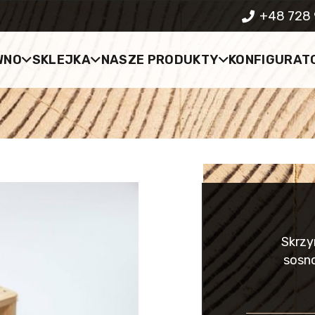
+48 728 
WNO
SKLEJKA
NASZE PRODUKTY
KONFIGURAT
Skrzy
sosno