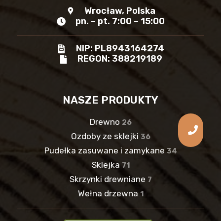
Wrocław, Polska
location_pin
pn. – pt. 7:00 – 15:00
NIP: PL8943164274
REGON: 388219189
NASZE PRODUKTY
Drewno
26
Ozdoby ze sklejki
36
Pudełka zasuwane i zamykane
34
Sklejka
71
Skrzynki drewniane
7
Wełna drzewna
1