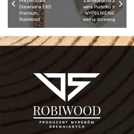
Prezentowa
Zamykana na 2
Drewniana EKO
wina Pudełko +
Premium
WYPEŁNIENIE
RobiWood
wełną drzewną