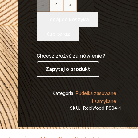
ilość
Skrzynka
Dodaj do koszyka
Drewniana
Kup teraz
na 4
Wina,
Chcesz złożyć zamówienie?
Pudełko
Zapytaj o produkt
Zasuwane
Kategoria:
Pudełka zasuwane
-
i zamykane
PREZENT
SKU:
RobiWood PS04-1
EKO