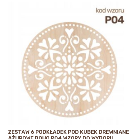
ZESTAW 6 PODKŁADEK POD KUBEK DREWNIANE
AŻUROWE BOHO P04 WZORY DO WYBORU