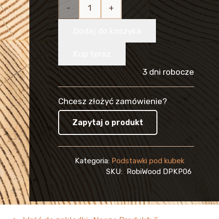
ilość
Zestaw
Dodaj do koszyka
6
Kup teraz
Podkładek
3 dni robocze
pod Kubek
Chcesz złożyć zamówienie?
Drewniane
Zapytaj o produkt
Ażurowe
Boho
Kategoria:
Podstawki pod kubek
P06
SKU:
RobiWood DPKP06
WZORY
DO WYBORU