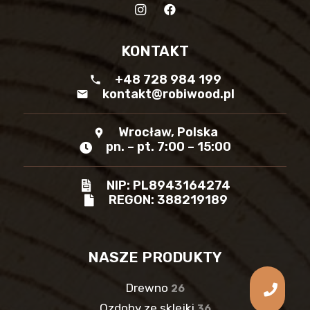
KONTAKT
+48 728 984 199
phone
kontakt@robiwood.pl
mail
Wrocław, Polska
location_pin
pn. – pt. 7:00 – 15:00
NIP: PL8943164274
REGON: 388219189
NASZE PRODUKTY
Drewno
26
Ozdoby ze sklejki
36