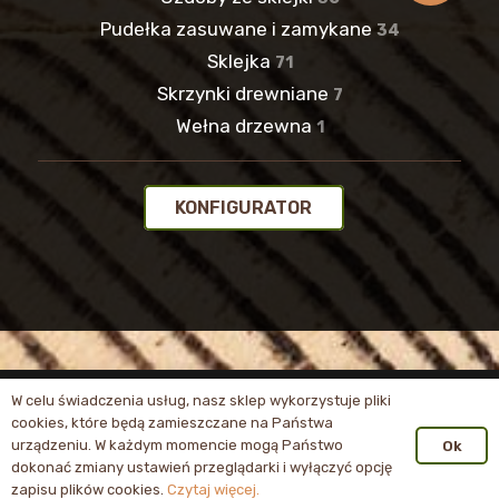
Pudełka zasuwane i zamykane
34
Sklejka
71
Skrzynki drewniane
7
Wełna drzewna
1
KONFIGURATOR
W celu świadczenia usług, nasz sklep wykorzystuje pliki
Wszelkie prawa zastrzeżone dla
robiwood.pl
©
cookies, które będą zamieszczane na Państwa
2024 – realizacja
Panther.software
urządzeniu. W każdym momencie mogą Państwo
Ok
dokonać zmiany ustawień przeglądarki i wyłączyć opcję
zapisu plików cookies.
Czytaj więcej.