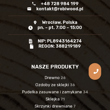
+48 728 984 199
phone
kontakt@robiwood.pl
mail
Wrocław, Polska
location_pin
pn. – pt. 7:00 – 15:00
NIP: PL8943164274
REGON: 388219189
NASZE PRODUKTY
Drewno
26
Ozdoby ze sklejki
36
Pudełka zasuwane i zamykane
34
Sklejka
71
Skrzynki drewniane
7