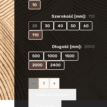
10
Szerokość [mm]:
110
20
30
40
50
60
110
Długość [mm]:
2000
500
1000
1500
2000
2400
ilość
Listwa
Dodaj do koszyka
drewniana
Kup teraz