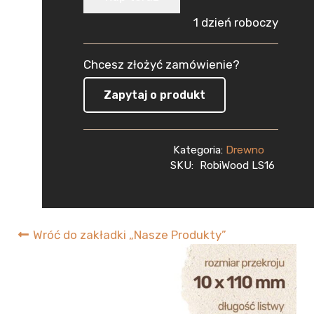
Sosnowa
1 dzień roboczy
Strugana
Chcesz złożyć zamówienie?
10x110x2000
Zapytaj o produkt
mm
Deska
Kategoria:
Drewno
RobiWood
SKU:
RobiWood LS16
Wróć do zakładki „Nasze Produkty”