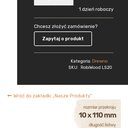
Sosnowa
1 dzień roboczy
Strugana
Chcesz złożyć zamówienie?
10x110x2400
Zapytaj o produkt
mm
Deska
Kategoria:
Drewno
RobiWood
SKU:
RobiWood LS20
Wróć do zakładki „Nasze Produkty”