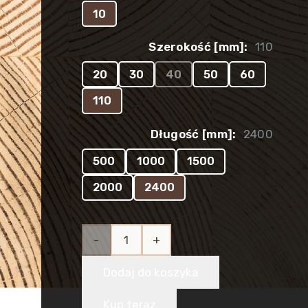
10
Szerokość [mm]:
110
20
30
40
50
60
110
Długość [mm]:
2400
500
1000
1500
2000
2400
ilość
Listwa
Dodaj do koszyka
drewniana
Kup teraz