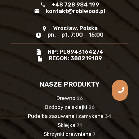
+48 728 984 199
phone
kontakt@robiwood.pl
mail
Wrocław, Polska
location_pin
pn. – pt. 7:00 – 15:00
NIP: PL8943164274
REGON: 388219189
NASZE PRODUKTY
Drewno
26
Ozdoby ze sklejki
36
Pudełka zasuwane i zamykane
34
Sklejka
71
Skrzynki drewniane
7