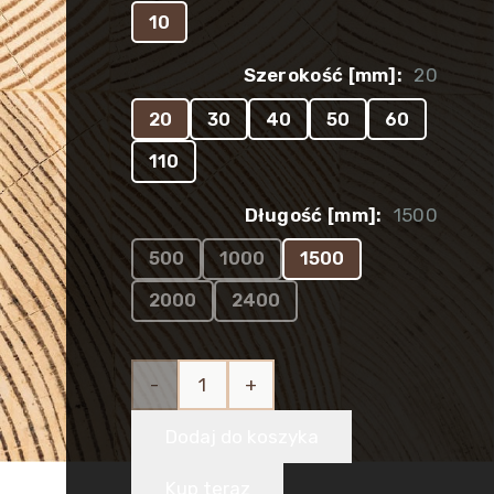
10
Szerokość [mm]:
20
20
30
40
50
60
110
Długość [mm]:
1500
500
1000
1500
2000
2400
ilość
Listwa
Dodaj do koszyka
drewniana
Kup teraz