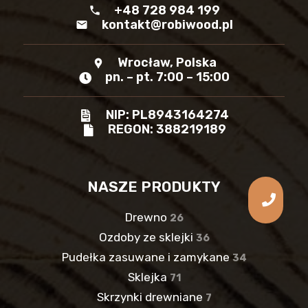
+48 728 984 199
phone
kontakt@robiwood.pl
mail
Wrocław, Polska
location_pin
pn. – pt. 7:00 – 15:00
NIP: PL8943164274
REGON: 388219189
NASZE PRODUKTY
Drewno
26
Ozdoby ze sklejki
36
Pudełka zasuwane i zamykane
34
Sklejka
71
Skrzynki drewniane
7