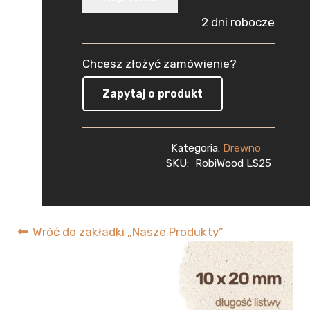
Sosnowa
2 dni robocze
Strugana
Chcesz złożyć zamówienie?
10x20x1500
Zapytaj o produkt
mm
Deska
Kategoria:
Drewno
RobiWood
SKU:
RobiWood LS25
Wróć do zakładki „Nasze Produkty”