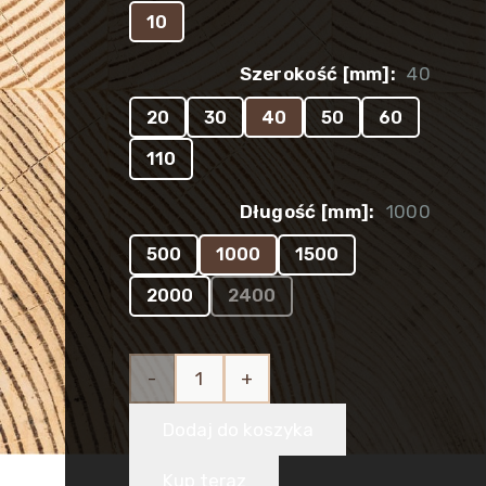
10
Szerokość [mm]:
40
20
30
40
50
60
110
Długość [mm]:
1000
500
1000
1500
2000
2400
ilość
Listwa
Dodaj do koszyka
drewniana
Kup teraz