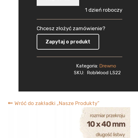
Sosnowa
1 dzień roboczy
Strugana
Chcesz złożyć zamówienie?
10x40x1000
Zapytaj o produkt
mm
Deska
Kategoria:
Drewno
RobiWood
SKU:
RobiWood LS22
Wróć do zakładki „Nasze Produkty”