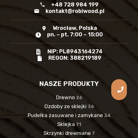
+48 728 984 199
phone
kontakt@robiwood.pl
mail
Wrocław, Polska
location_pin
pn. – pt. 7:00 – 15:00
NIP: PL8943164274
REGON: 388219189
NASZE PRODUKTY
Drewno
26
Ozdoby ze sklejki
36
Pudełka zasuwane i zamykane
34
Sklejka
71
Skrzynki drewniane
7