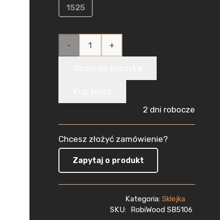
1525
ilość
Sklejka
Dodaj do koszyka
Brzozowa
Kup teraz
do Lasera
2 dni robocze
5mm
Chcesz złożyć zamówienie?
(1000x600
Zapytaj o produkt
mm)
1szt
Kategoria:
Sklejka
CNC
SKU:
RobiWood SB5106