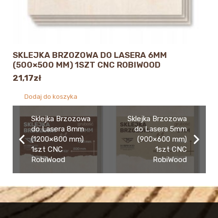
SKLEJKA BRZOZOWA DO LASERA 6MM
(500×500 MM) 1SZT CNC ROBIWOOD
21,17
zł
Dodaj do koszyka
Sklejka Brzozowa
Sklejka Brzozowa
do Lasera 8mm
do Lasera 5mm
(1200×800 mm)
(900×600 mm)
1szt CNC
1szt CNC
RobiWood
RobiWood