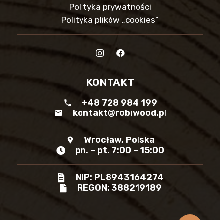
Polityka prywatności
Polityka plików „cookies”
KONTAKT
+48 728 984 199
phone
kontakt@robiwood.pl
mail
Wrocław, Polska
location_pin
pn. – pt. 7:00 – 15:00
NIP: PL8943164274
REGON: 388219189