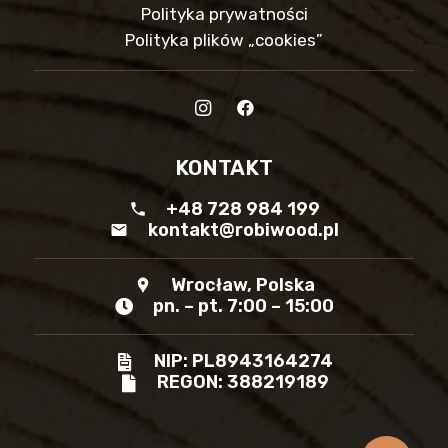
Polityka prywatności
Polityka plików „cookies”
KONTAKT
+48 728 984 199
phone
kontakt@robiwood.pl
mail
Wrocław, Polska
location_pin
pn. – pt. 7:00 – 15:00
NIP: PL8943164274
REGON: 388219189