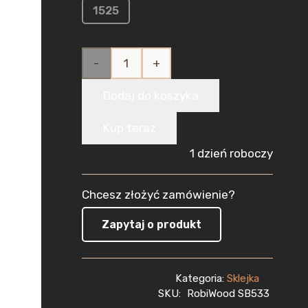
1525
ilość
Sklejka
Dodaj do koszyka
Brzozowa
Kup teraz
do Lasera
1 dzień roboczy
5mm
Chcesz złożyć zamówienie?
(300x300
Zapytaj o produkt
mm)
1szt
Kategoria:
Sklejka
CNC
SKU:
RobiWood SB533