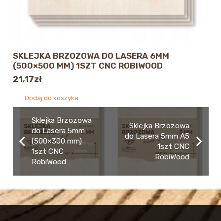
SKLEJKA BRZOZOWA DO LASERA 6MM
(500×500 MM) 1SZT CNC ROBIWOOD
21,17
zł
Dodaj do koszyka
Sklejka Brzozowa
Sklejka Brzozowa
do Lasera 5mm
do Lasera 5mm A5
(500×300 mm)
1szt CNC
1szt CNC
RobiWood
RobiWood