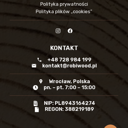
Polityka prywatności
Polityka plików „cookies”
KONTAKT
+48 728 984 199
phone
kontakt@robiwood.pl
mail
Wrocław, Polska
location_pin
pn. – pt. 7:00 – 15:00
NIP: PL8943164274
REGON: 388219189