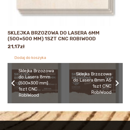
SKLEJKA BRZOZOWA DO LASERA 6MM
(500×500 MM) 1SZT CNC ROBIWOOD
21,17
zł
Dodaj do koszyka
Sklejka Brzozowa
Sklejka Brzozowa
do Lasera 8mm
do Lasera 8mm A5
(500×300 mm)
1szt CNC
1szt CNC
RobiWood
RobiWood