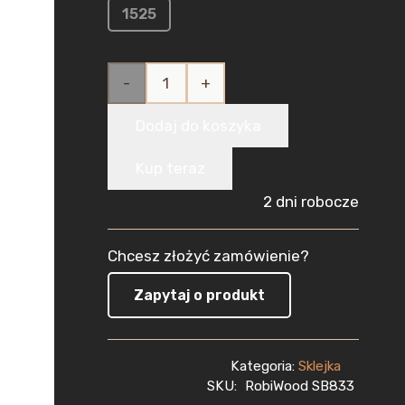
1525
ilość
Sklejka
Dodaj do koszyka
Brzozowa
Kup teraz
do Lasera
2 dni robocze
8mm
Chcesz złożyć zamówienie?
(300x300
Zapytaj o produkt
mm)
1szt
Kategoria:
Sklejka
CNC
SKU:
RobiWood SB833