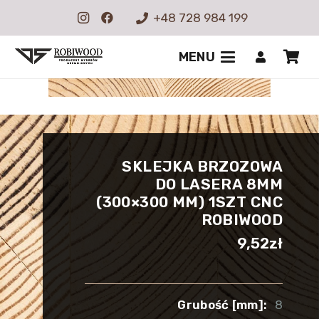
+48 728 984 199
MENU
SKLEJKA BRZOZOWA
DO LASERA 8MM
(300×300 MM) 1SZT CNC
ROBIWOOD
9,52
zł
Grubość [mm]:
8