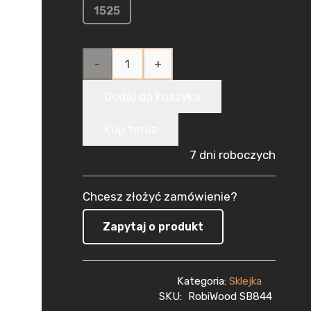
1525
ilość
Sklejka
Dodaj do koszyka
Brzozowa
Kup teraz
do Lasera
7 dni roboczych
8mm
Chcesz złożyć zamówienie?
(400x400
Zapytaj o produkt
mm)
1szt
Kategoria:
Sklejka
CNC
SKU:
RobiWood SB844