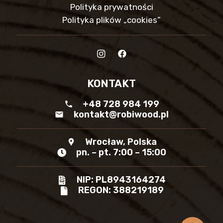
Polityka prywatności
Polityka plików „cookies”
KONTAKT
+48 728 984 199
phone
kontakt@robiwood.pl
mail
Wrocław, Polska
location_pin
pn. – pt. 7:00 – 15:00
NIP: PL8943164274
REGON: 388219189