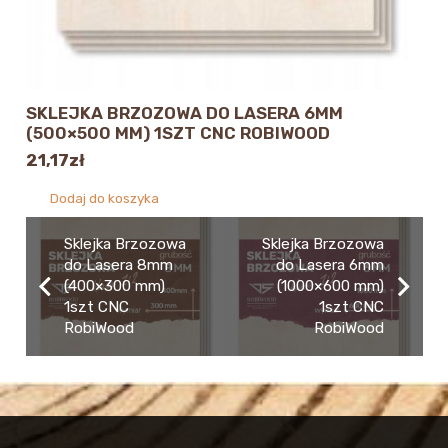
SKLEJKA BRZOZOWA DO LASERA 6MM
(500×500 MM) 1SZT CNC ROBIWOOD
21,17
zł
Dodaj do koszyka
Sklejka Brzozowa
Sklejka Brzozowa
do Lasera 8mm
do Lasera 6mm
(400×300 mm)
(1000×600 mm)
1szt CNC
1szt CNC
RobiWood
RobiWood