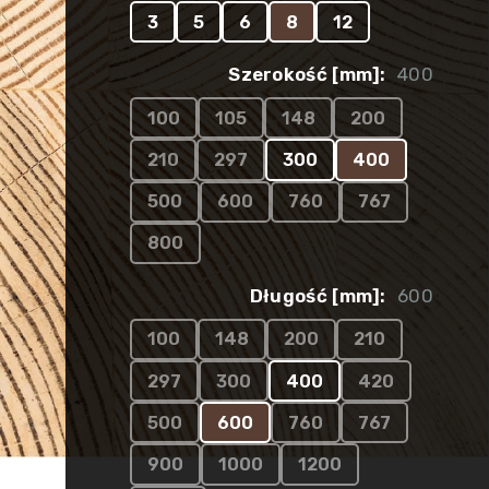
3
5
6
8
12
Szerokość [mm]:
400
100
105
148
200
210
297
300
400
500
600
760
767
800
Długość [mm]:
600
100
148
200
210
297
300
400
420
500
600
760
767
900
1000
1200