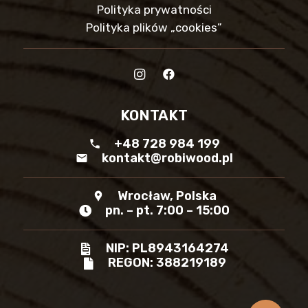
Polityka prywatności
Polityka plików „cookies”
KONTAKT
+48 728 984 199
phone
kontakt@robiwood.pl
mail
Wrocław, Polska
location_pin
pn. – pt. 7:00 – 15:00
NIP: PL8943164274
REGON: 388219189