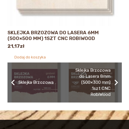
SKLEJKA BRZOZOWA DO LASERA 6MM
(500×500 MM) 1SZT CNC ROBIWOOD
21,17
zł
Dodaj do koszyka
Sklejka Brzozowa
do Lasera 8mm
Sklejka Brzozowa
(500×300 mm)
1szt CNC
RobiWood