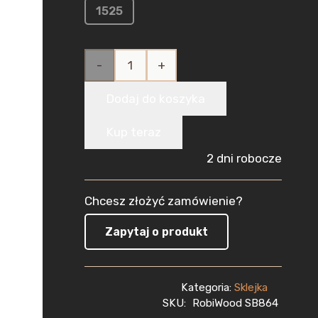
1525
ilość
Sklejka
Dodaj do koszyka
Brzozowa
Kup teraz
do Lasera
2 dni robocze
8mm
Chcesz złożyć zamówienie?
(600x400
Zapytaj o produkt
mm)
1szt
Kategoria:
Sklejka
CNC
SKU:
RobiWood SB864