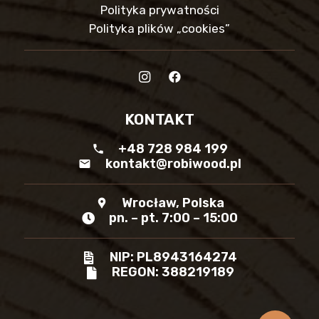
Polityka prywatności
Polityka plików „cookies”
KONTAKT
+48 728 984 199
phone
kontakt@robiwood.pl
mail
Wrocław, Polska
location_pin
pn. – pt. 7:00 – 15:00
NIP: PL8943164274
REGON: 388219189