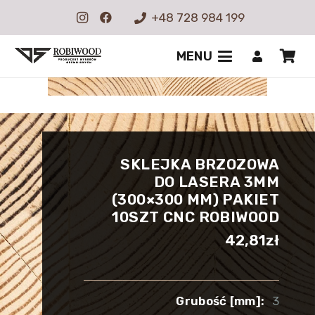
+48 728 984 199
MENU
SKLEJKA BRZOZOWA
DO LASERA 3MM
(300×300 MM) PAKIET
10SZT CNC ROBIWOOD
42,81
zł
Grubość [mm]:
3