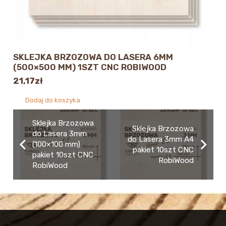
SKLEJKA BRZOZOWA DO LASERA 6MM
(500×500 MM) 1SZT CNC ROBIWOOD
21,17
zł
Dodaj do koszyka
Sklejka Brzozowa
Sklejka Brzozowa
do Lasera 3mm
do Lasera 3mm A4
(100×100 mm)
pakiet 10szt CNC
pakiet 10szt CNC
RobiWood
RobiWood