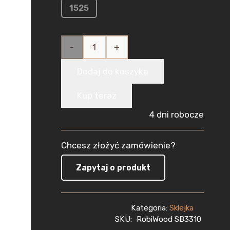
1525
ilość
Sklejka
Dodaj do koszyka
Brzozowa
Kup teraz
do Lasera
4 dni robocze
3mm
Chcesz złożyć zamówienie?
(300x300
Zapytaj o produkt
mm)
pakiet
Kategoria:
Sklejka
10szt
SKU:
RobiWood SB3310